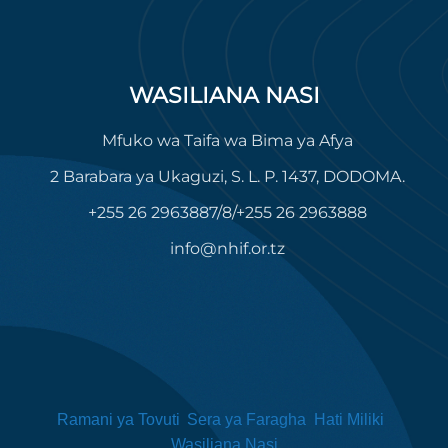
WASILIANA NASI
Mfuko wa Taifa wa Bima ya Afya
2 Barabara ya Ukaguzi, S. L. P. 1437, DODOMA.
+255 26 2963887/8/+255 26 2963888
info@nhif.or.tz
Ramani ya Tovuti
Sera ya Faragha
Hati Miliki
Wasiliana Nasi