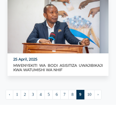
25 April, 2025
MWENYEKITI WA BODI ASISITIZA UWAJIBIKAJI
KWA WATUMISHI WA NHIF
‹
1
2
3
4
5
6
7
8
9
10
›