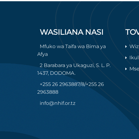
WASILIANA NASI
TO
Mfuko wa Taifa wa Bima ya
Wiz
Afya
Iku
2 Barabara ya Ukaguzi, S. L. P.
Mse
1437, DODOMA.
+255 26 2963887/8/+255 26
2963888
info@nhif.or.tz