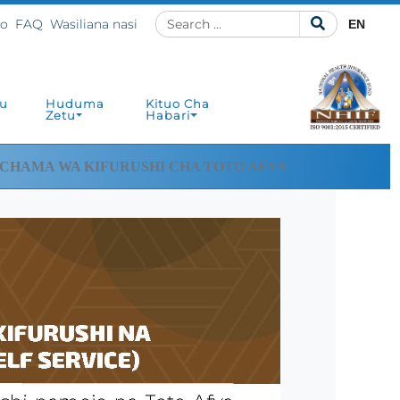
ho
FAQ
Wasiliana nasi
EN
u
Huduma
Kituo Cha
Zetu
Habari
CHAMA WA KIFURUSHI CHA TOTO AFYA