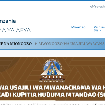
eMrejes
nzania
Mwanzo
Kuhus
A YA AFYA
Sisi
IF NA MIONGOZO
MWONGOZO WA USAJILI WA WANA