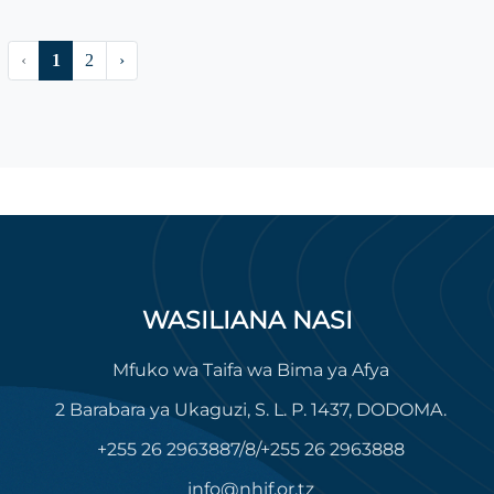
‹
1
2
›
WASILIANA NASI
Mfuko wa Taifa wa Bima ya Afya
2 Barabara ya Ukaguzi, S. L. P. 1437, DODOMA.
+255 26 2963887/8/+255 26 2963888
info@nhif.or.tz