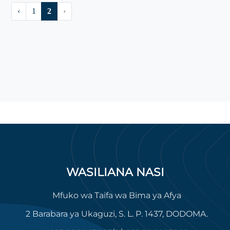
‹
1
2
›
WASILIANA NASI
Mfuko wa Taifa wa Bima ya Afya
2 Barabara ya Ukaguzi, S. L. P. 1437, DODOMA.