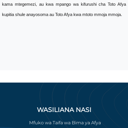
kama mtegemezi, au kwa mpango wa kifurushi cha Toto Afya
kupitia shule anayosoma au Toto Afya kwa mtoto mmoja mmoja.
WASILIANA NASI
Mfuko wa Taifa wa Bima ya Afya