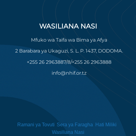
WASILIANA NASI
Mfuko wa Taifa wa Bima ya Afya
2 Barabara ya Ukaguzi, S. L. P. 1437, DODOMA.
+255 26 2963887/8/+255 26 2963888
info@nhif.or.tz
Ramani ya Tovuti
Sera ya Faragha
Hati Miliki
Wasiliana Nasi