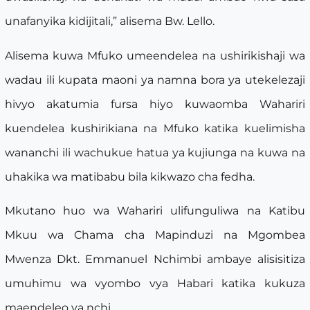
unafanyika kidijitali,” alisema Bw. Lello.
Alisema kuwa Mfuko umeendelea na ushirikishaji wa
wadau ili kupata maoni ya namna bora ya utekelezaji
hivyo akatumia fursa hiyo kuwaomba Wahariri
kuendelea kushirikiana na Mfuko katika kuelimisha
wananchi ili wachukue hatua ya kujiunga na kuwa na
uhakika wa matibabu bila kikwazo cha fedha.
Mkutano huo wa Wahariri ulifunguliwa na Katibu
Mkuu wa Chama cha Mapinduzi na Mgombea
Mwenza Dkt. Emmanuel Nchimbi ambaye alisisitiza
umuhimu wa vyombo vya Habari katika kukuza
maendeleo ya nchi.