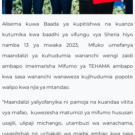
Alisema kuwa Baada ya kupitishwa na kuanza
kutumika kwa baadhi ya vifungu vya Sheria hiyo
namba 13 ya mwaka 2023, Mfuko umefanya
maandalizi ya kuhudumia wananchi wengi zaidi
ambapo imeimarisha Mifumo ya TEHAMA ambapo
kwa sasa wananchi wanaweza kujihudumia popote
walipo kwa njia ya mtandao.
“Maandalizi yaliyofanyika ni pamoja na kuandaa vitita
vya mafao, kuwezesha matumizi ya mifumo hususan
usajili, ulipaji michango, utambuzi wa wanachama,
uwasilishaji na uchakati wa madai ambao kwa sasa