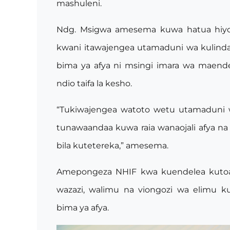
mashuleni.
Ndg. Msigwa amesema kuwa hatua hiyo i
kwani itawajengea utamaduni wa kulind
bima ya afya ni msingi imara wa maend
ndio taifa la kesho.
“Tukiwajengea watoto wetu utamaduni w
tunawaandaa kuwa raia wanaojali afya n
bila kutetereka,” amesema.
Amepongeza NHIF kwa kuendelea kutoa
wazazi, walimu na viongozi wa elimu ku
bima ya afya.