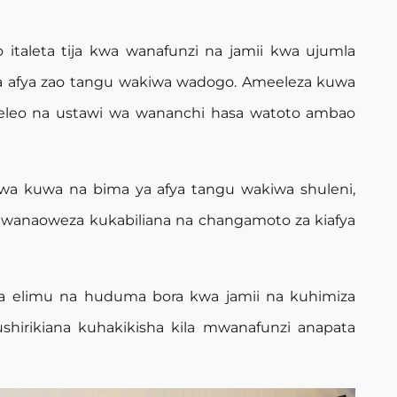
taleta tija kwa wanafunzi na jamii kwa ujumla
a afya zao tangu wakiwa wadogo. Ameeleza kuwa
eleo na ustawi wa wananchi hasa watoto ambao
a kuwa na bima ya afya tangu wakiwa shuleni,
a wanaoweza kukabiliana na changamoto za kiafya
 elimu na huduma bora kwa jamii na kuhimiza
shirikiana kuhakikisha kila mwanafunzi anapata