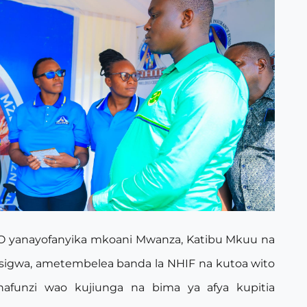
 yanayofanyika mkoani Mwanza, Katibu Mkuu na
Msigwa, ametembelea banda la NHIF na kutoa wito
nafunzi wao kujiunga na bima ya afya kupitia