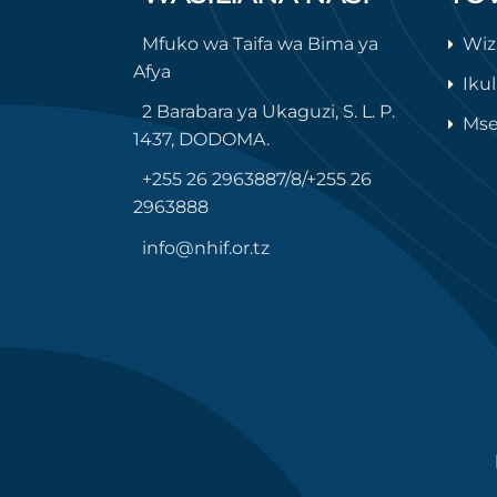
Mfuko wa Taifa wa Bima ya
Wiz
Afya
Iku
2 Barabara ya Ukaguzi, S. L. P.
Mse
1437, DODOMA.
+255 26 2963887/8/+255 26
2963888
info@nhif.or.tz