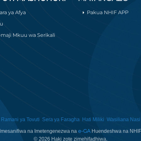
ara ya Afya
Pakua NHIF APP
lu
maji Mkuu wa Serikali
Ramani ya Tovuti
Sera ya Faragha
Hati Miliki
Wasiliana Nasi
e-GA
Imesanifiwa na Imetengenezwa na
Huendeshwa na NHI
©
2026
Haki zote zimehifadhiwa.