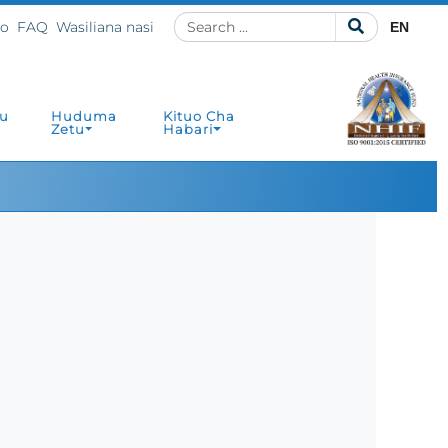
ho
FAQ
Wasiliana nasi
EN
u
Huduma
Kituo Cha
Zetu
Habari