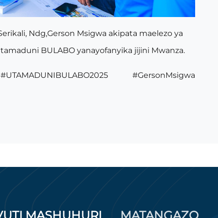
rikali, Ndg,Gerson Msigwa akipata maelezo ya
tamaduni BULABO yanayofanyika jijini Mwanza.
UTAMADUNIBULABO2025 #GersonMsigwa
VUTI MASHUHURI
MATANGAZO