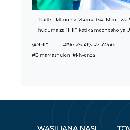
Katibu Mkuu na Msemaji wa Mkuu wa Se
huduma za NHIF katika maonesho ya U
\#NHIF #BimaYaAfyaKwaWote #
#BimaMashuleni #Mwanza
WASILIANA NASI
TO