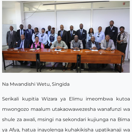
Na Mwandishi Wetu, Singida
Serikali kupitia Wizara ya Elimu imeombwa kutoa
mwongozo maalum utakaowawezesha wanafunzi wa
shule za awali, msingi na sekondari kujiunga na Bima
ya Afya, hatua inayolenga kuhakikisha upatikanaji wa