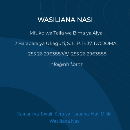
WASILIANA NASI
Mfuko wa Taifa wa Bima ya Afya
2 Barabara ya Ukaguzi, S. L. P. 1437, DODOMA.
+255 26 2963887/8/+255 26 2963888
info@nhif.or.tz
Ramani ya Tovuti
Sera ya Faragha
Hati Miliki
Wasiliana Nasi