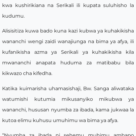
kwa kushirikiana na Serikali ili kupata suluhisho la
kudumu.
Alisisitiza kuwa bado kuna kazi kubwa ya kuhakikisha
wananchi wengi zaidi wanajiunga na bima ya afya, ili
kufanikisha azma ya Serikali ya kuhakikisha kila
mwananchi anapata huduma za matibabu bila
kikwazo cha kifedha.
Katika kuimarisha uhamasishaji, Bw. Sanga aliwataka
watumishi kutumia mikusanyiko mikubwa ya
wananchi, hususan nyumba za ibada, kama jukwaa la
kutoa elimu kuhusu umuhimu wa bima ya afya.
“Nyumba za ibada ni sehemu muhimu ambapo