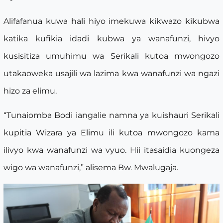
Alifafanua kuwa hali hiyo imekuwa kikwazo kikubwa
katika kufikia idadi kubwa ya wanafunzi, hivyo
kusisitiza umuhimu wa Serikali kutoa mwongozo
utakaoweka usajili wa lazima kwa wanafunzi wa ngazi
hizo za elimu.
“Tunaiomba Bodi iangalie namna ya kuishauri Serikali
kupitia Wizara ya Elimu ili kutoa mwongozo kama
ilivyo kwa wanafunzi wa vyuo. Hii itasaidia kuongeza
wigo wa wanafunzi,” alisema Bw. Mwalugaja.