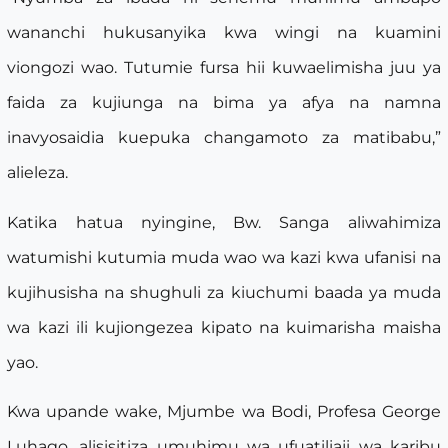
wananchi hukusanyika kwa wingi na kuamini
viongozi wao. Tutumie fursa hii kuwaelimisha juu ya
faida za kujiunga na bima ya afya na namna
inavyosaidia kuepuka changamoto za matibabu,”
alieleza.
Katika hatua nyingine, Bw. Sanga aliwahimiza
watumishi kutumia muda wao wa kazi kwa ufanisi na
kujihusisha na shughuli za kiuchumi baada ya muda
wa kazi ili kujiongezea kipato na kuimarisha maisha
yao.
Kwa upande wake, Mjumbe wa Bodi, Profesa George
Luhago, alisisitiza umuhimu wa ufuatiliaji wa karibu