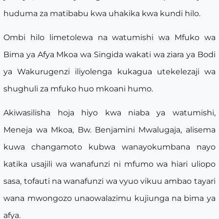
huduma za matibabu kwa uhakika kwa kundi hilo.
Ombi hilo limetolewa na watumishi wa Mfuko wa
Bima ya Afya Mkoa wa Singida wakati wa ziara ya Bodi
ya Wakurugenzi iliyolenga kukagua utekelezaji wa
shughuli za mfuko huo mkoani humo.
Akiwasilisha hoja hiyo kwa niaba ya watumishi,
Meneja wa Mkoa, Bw. Benjamini Mwalugaja, alisema
kuwa changamoto kubwa wanayokumbana nayo
katika usajili wa wanafunzi ni mfumo wa hiari uliopo
sasa, tofauti na wanafunzi wa vyuo vikuu ambao tayari
wana mwongozo unaowalazimu kujiunga na bima ya
afya.