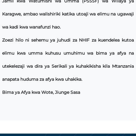
Jamii kwa Watumishi wa Umma (PSSSF) wa Wilaya ya
Karagwe, ambao walishiriki katika utoaji wa elimu na ugawaji
wa kadi kwa wanafunzi hao.
Zoezi hilo ni sehemu ya juhudi za NHIF za kuendelea kutoa
elimu kwa umma kuhusu umuhimu wa bima ya afya na
utekelezaji wa dira ya Serikali ya kuhakikisha kila Mtanzania
anapata huduma za afya kwa uhakika.
Bima ya Afya kwa Wote, Jiunge Sasa