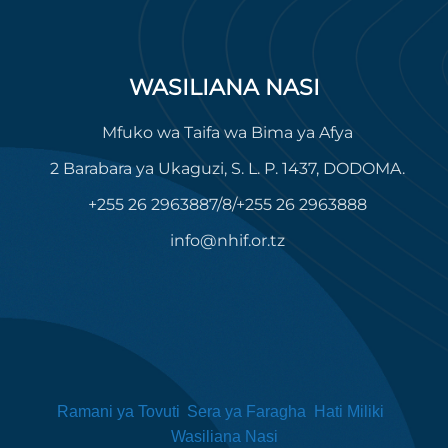
WASILIANA NASI
Mfuko wa Taifa wa Bima ya Afya
2 Barabara ya Ukaguzi, S. L. P. 1437, DODOMA.
+255 26 2963887/8/+255 26 2963888
info@nhif.or.tz
Ramani ya Tovuti
Sera ya Faragha
Hati Miliki
Wasiliana Nasi