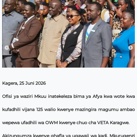
Kagera, 25 Juni 2026
Ofisi ya waziri Mkuu inatekeleza bima ya Afya kwa wote kwa
kufadhili vijana 125 walio kwenye mazingira magumu ambao
wepewa ufadhili wa OWM kwenye chuo cha VETA Karagwe.
Akizungumza kwenye ghafla ya ugawaji wa kadi. Mkurugenzi