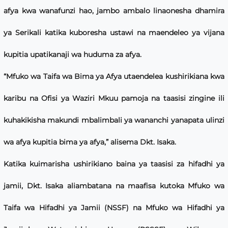
afya kwa wanafunzi hao, jambo ambalo linaonesha dhamira
ya Serikali katika kuboresha ustawi na maendeleo ya vijana
kupitia upatikanaji wa huduma za afya.
“Mfuko wa Taifa wa Bima ya Afya utaendelea kushirikiana kwa
karibu na Ofisi ya Waziri Mkuu pamoja na taasisi zingine ili
kuhakikisha makundi mbalimbali ya wananchi yanapata ulinzi
wa afya kupitia bima ya afya,” alisema Dkt. Isaka.
Katika kuimarisha ushirikiano baina ya taasisi za hifadhi ya
jamii, Dkt. Isaka aliambatana na maafisa kutoka Mfuko wa
Taifa wa Hifadhi ya Jamii (NSSF) na Mfuko wa Hifadhi ya