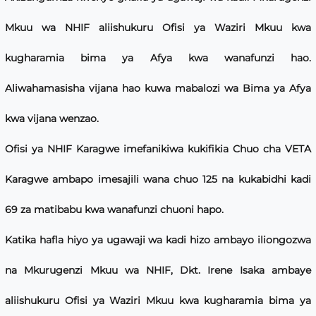
Mkuu wa NHIF aliishukuru Ofisi ya Waziri Mkuu kwa
kugharamia bima ya Afya kwa wanafunzi hao.
Aliwahamasisha vijana hao kuwa mabalozi wa Bima ya Afya
kwa vijana wenzao.
Ofisi ya NHIF Karagwe imefanikiwa kukifikia Chuo cha VETA
Karagwe ambapo imesajili wana chuo 125 na kukabidhi kadi
69 za matibabu kwa wanafunzi chuoni hapo.
Katika hafla hiyo ya ugawaji wa kadi hizo ambayo iliongozwa
na Mkurugenzi Mkuu wa NHIF, Dkt. Irene Isaka ambaye
aliishukuru Ofisi ya Waziri Mkuu kwa kugharamia bima ya