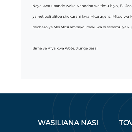
Naye kwa upande wake Nahodha wa timu hiyo, Bi. Jacq
ya netiboli alitoa shukurani kwa Mkurugenzi Mkuu wa N
michezo ya Mei Mosi ambayo imekuwa ni sehemu ya kujiim
Bima ya Afya kwa Wote, Jiunge Sasa!
WASILIANA NASI
TO