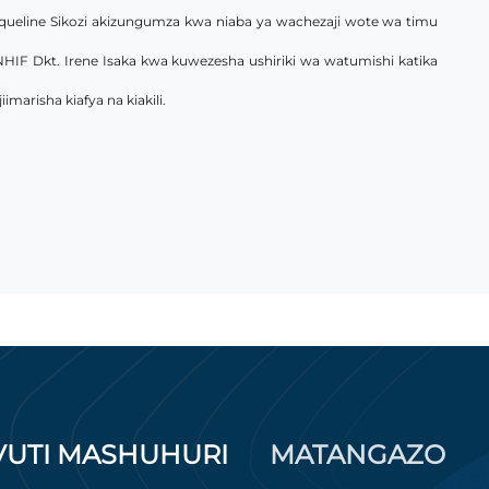
ueline Sikozi akizungumza kwa niaba ya wachezaji wote wa timu
HIF Dkt. Irene Isaka kwa kuwezesha ushiriki wa watumishi katika
arisha kiafya na kiakili.
VUTI MASHUHURI
MATANGAZO