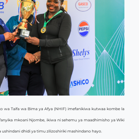
ko wa Taifa wa Bima ya Afya (NHIF) imefanikiwa kutwaa kombe la
fanyika mkoani Njombe, ikiwa ni sehemu ya maadhimisho ya Wiki
shindani dhidi ya timu zilizoshiriki mashindano hayo.