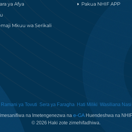
ara ya Afya
Pakua NHIF APP
lu
maji Mkuu wa Serikali
Ramani ya Tovuti
Sera ya Faragha
Hati Miliki
Wasiliana Nasi
e-GA
Imesanifiwa na Imetengenezwa na
Huendeshwa na NHI
©
2026
Haki zote zimehifadhiwa.