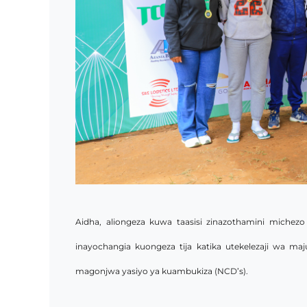
Aidha, aliongeza kuwa taasisi zinazothamini michezo
inayochangia kuongeza tija katika utekelezaji wa m
magonjwa yasiyo ya kuambukiza (NCD’s).