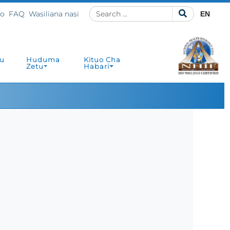
ho
FAQ
Wasiliana nasi
EN
u
Huduma
Kituo Cha
Zetu
Habari