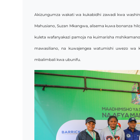
Akizungumza wakati wa kukabidhi zawadi kwa washindi,
Mahusiano, Suzan Mkangwa, alisema kuwa bonanza hilo l
kuleta wafanyakazi pamoja na kuimarisha mshikamano.
mawasiliano, na kuwajengea watumishi uwezo wa ku
mbalimbali kwa ubunifu.