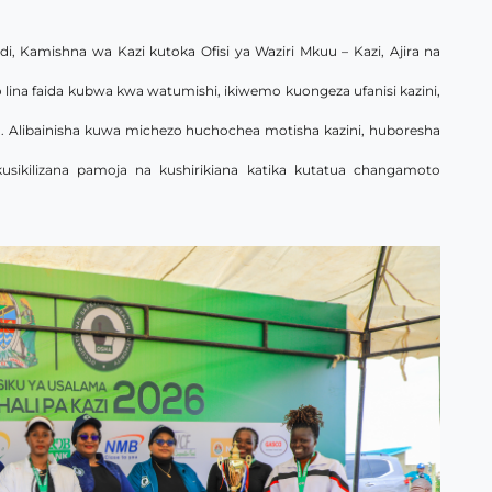
 Kamishna wa Kazi kutoka Ofisi ya Waziri Mkuu – Kazi, Ajira na
ina faida kubwa kwa watumishi, ikiwemo kuongeza ufanisi kazini,
 Alibainisha kuwa michezo huchochea motisha kazini, huboresha
sikilizana pamoja na kushirikiana katika kutatua changamoto