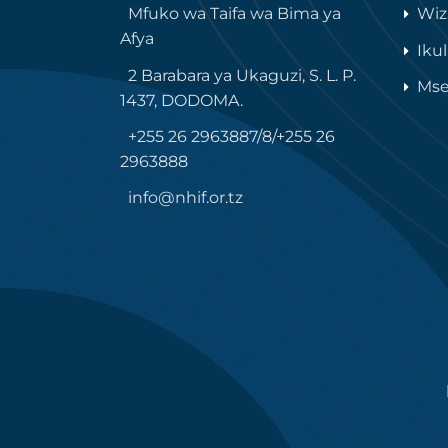
Mfuko wa Taifa wa Bima ya
Wiz
Afya
Iku
2 Barabara ya Ukaguzi, S. L. P.
Mse
1437, DODOMA.
+255 26 2963887/8/+255 26
2963888
info@nhif.or.tz