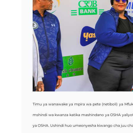
Timu ya wanawake ya mpira wa pete (netiboli) ya Mfu
mshindi wa kwanza katika mashindano ya OSHA yaliyo
ya OSHA. Ushindi huo umeonyesha kiwango cha juu cha u