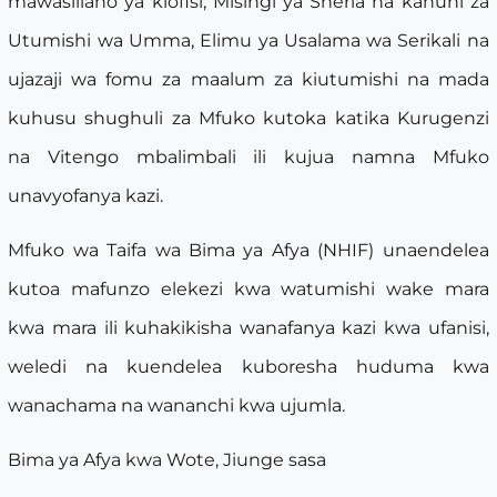
mawasiliano ya kiofisi, Misingi ya Sheria na kanuni za
Utumishi wa Umma, Elimu ya Usalama wa Serikali na
ujazaji wa fomu za maalum za kiutumishi na mada
kuhusu shughuli za Mfuko kutoka katika Kurugenzi
na Vitengo mbalimbali ili kujua namna Mfuko
unavyofanya kazi.
Mfuko wa Taifa wa Bima ya Afya (NHIF) unaendelea
kutoa mafunzo elekezi kwa watumishi wake mara
kwa mara ili kuhakikisha wanafanya kazi kwa ufanisi,
weledi na kuendelea kuboresha huduma kwa
wanachama na wananchi kwa ujumla.
Bima ya Afya kwa Wote, Jiunge sasa