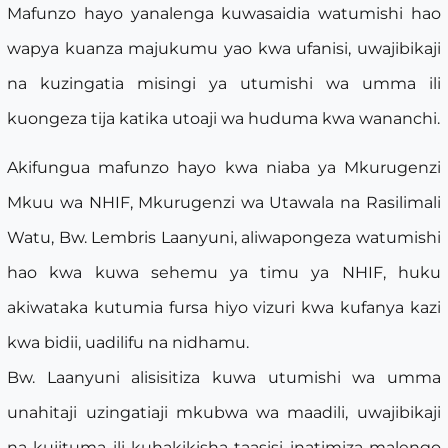
Mafunzo hayo yanalenga kuwasaidia watumishi hao
wapya kuanza majukumu yao kwa ufanisi, uwajibikaji
na kuzingatia misingi ya utumishi wa umma ili
kuongeza tija katika utoaji wa huduma kwa wananchi.
Akifungua mafunzo hayo kwa niaba ya Mkurugenzi
Mkuu wa NHIF, Mkurugenzi wa Utawala na Rasilimali
Watu, Bw. Lembris Laanyuni, aliwapongeza watumishi
hao kwa kuwa sehemu ya timu ya NHIF, huku
akiwataka kutumia fursa hiyo vizuri kwa kufanya kazi
kwa bidii, uadilifu na nidhamu.
Bw. Laanyuni alisisitiza kuwa utumishi wa umma
unahitaji uzingatiaji mkubwa wa maadili, uwajibikaji
na kujituma ili kuhakikisha taasisi inatimiza malengo