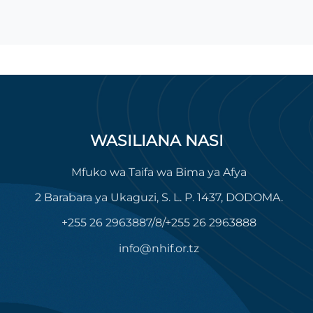
WASILIANA NASI
Mfuko wa Taifa wa Bima ya Afya
2 Barabara ya Ukaguzi, S. L. P. 1437, DODOMA.
+255 26 2963887/8/+255 26 2963888
info@nhif.or.tz