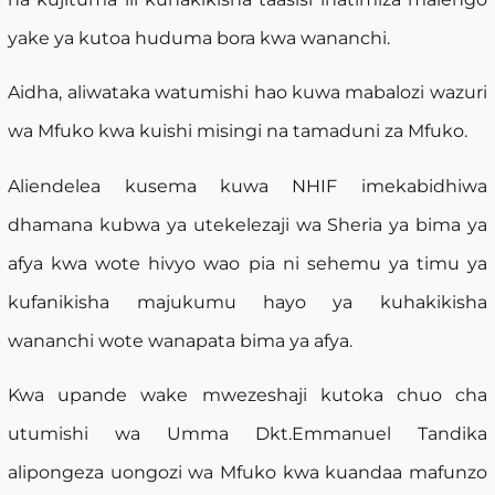
yake ya kutoa huduma bora kwa wananchi.
Aidha, aliwataka watumishi hao kuwa mabalozi wazuri
wa Mfuko kwa kuishi misingi na tamaduni za Mfuko.
Aliendelea kusema kuwa NHIF imekabidhiwa
dhamana kubwa ya utekelezaji wa Sheria ya bima ya
afya kwa wote hivyo wao pia ni sehemu ya timu ya
kufanikisha majukumu hayo ya kuhakikisha
wananchi wote wanapata bima ya afya.
Kwa upande wake mwezeshaji kutoka chuo cha
utumishi wa Umma Dkt.Emmanuel Tandika
alipongeza uongozi wa Mfuko kwa kuandaa mafunzo