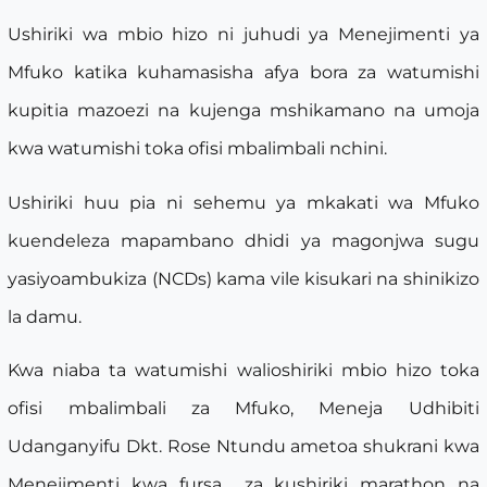
Ushiriki wa mbio hizo ni juhudi ya Menejimenti ya
Mfuko katika kuhamasisha afya bora za watumishi
kupitia mazoezi na kujenga mshikamano na umoja
kwa watumishi toka ofisi mbalimbali nchini.
Ushiriki huu pia ni sehemu ya mkakati wa Mfuko
kuendeleza mapambano dhidi ya magonjwa sugu
yasiyoambukiza (NCDs) kama vile kisukari na shinikizo
la damu.
Kwa niaba ta watumishi walioshiriki mbio hizo toka
ofisi mbalimbali za Mfuko, Meneja Udhibiti
Udanganyifu Dkt. Rose Ntundu ametoa shukrani kwa
Menejimenti kwa fursa za kushiriki marathon na