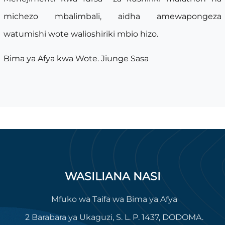
michezo mbalimbali, aidha amewapongeza
watumishi wote walioshiriki mbio hizo.
Bima ya Afya kwa Wote. Jiunge Sasa
WASILIANA NASI
Mfuko wa Taifa wa Bima ya Afya
2 Barabara ya Ukaguzi, S. L. P. 1437, DODOMA.