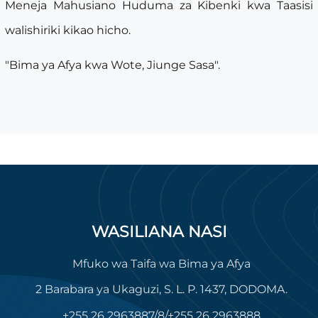
Meneja Mahusiano Huduma za Kibenki kwa Taasisi
walishiriki kikao hicho.
"Bima ya Afya kwa Wote, Jiunge Sasa".
WASILIANA NASI
Mfuko wa Taifa wa Bima ya Afya
2 Barabara ya Ukaguzi, S. L. P. 1437, DODOMA.
+255 26 2963887/8/+255 26 2963888