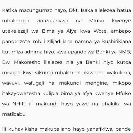
Katika mazungumzo hayo, Dkt. Isaka alielezea hatua
mbalimbali zinazofanywa na Mfuko kwenye
utekelezaji wa Bima ya Afya kwa Wote, ambapo
pande zote mbili zilijadiliana namna ya kushirikiana
kutimiza adhima hiyo. Kwa upande wa Benki ya NMB,
Bw. Makoresho ilielezea nia ya Benki hiyo kutoa
mikopo kwa vikundi mbalimbali ikiwemo wakulima,
wavuvi, wafugaji na makundi mengine, mikopo
itakayowezesha kulipia bima ya afya kwenye Mfuko
wa NHIF, ili makundi hayo yawe na uhakika wa
matibabu.
Ili kuhakikisha makubaliano hayo yanafikiwa, pande