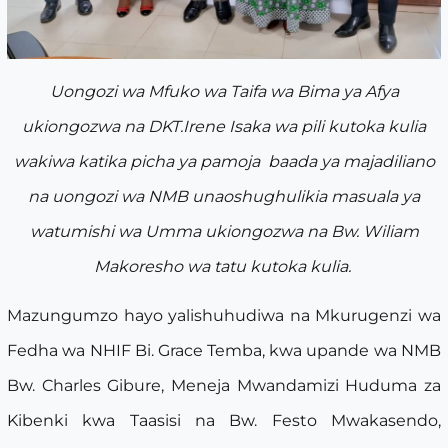
Uongozi wa Mfuko wa Taifa wa Bima ya Afya
ukiongozwa na DKT.Irene Isaka wa pili kutoka kulia
wakiwa katika picha ya pamoja baada ya majadiliano
na uongozi wa NMB unaoshughulikia masuala ya
watumishi wa Umma ukiongozwa na Bw. Wiliam
Makoresho wa tatu kutoka kulia.
Mazungumzo hayo yalishuhudiwa na Mkurugenzi wa
Fedha wa NHIF Bi. Grace Temba, kwa upande wa NMB
Bw. Charles Gibure, Meneja Mwandamizi Huduma za
Kibenki kwa Taasisi na Bw. Festo Mwakasendo,