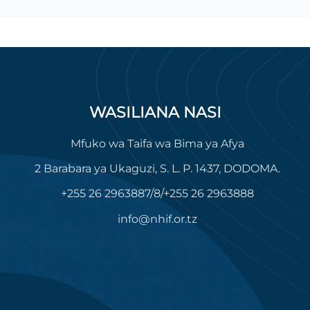
WASILIANA NASI
Mfuko wa Taifa wa Bima ya Afya
2 Barabara ya Ukaguzi, S. L. P. 1437, DODOMA.
+255 26 2963887/8/+255 26 2963888
info@nhif.or.tz