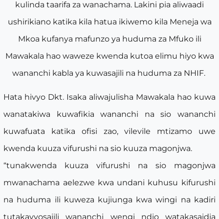
kulinda taarifa za wanachama. Lakini pia aliwaadi
ushirikiano katika kila hatua ikiwemo kila Meneja wa
Mkoa kufanya mafunzo ya huduma za Mfuko ili
Mawakala hao waweze kwenda kutoa elimu hiyo kwa
wananchi kabla ya kuwasajili na huduma za NHIF.
Hata hivyo Dkt. Isaka aliwajulisha Mawakala hao kuwa
wanatakiwa kuwafikia wananchi na sio wananchi
kuwafuata katika ofisi zao, vilevile mtizamo uwe
kwenda kuuza vifurushi na sio kuuza magonjwa.
“tunakwenda kuuza vifurushi na sio magonjwa
mwanachama aelezwe kwa undani kuhusu kifurushi
na huduma ili kuweza kujiunga kwa wingi na kadiri
tutakavyosajili wananchi wengi ndio watakasaidia