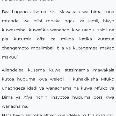
Bw. Lugano alisema “sisi Mawakala wa bima tuna
mtandai wa ofisi mpaka ngazi za jamii, hivyo
kuwezesha kuwafikia wananchi kwa urahisi zaidi, na
pia kutumia ofisi za mikoa katika kutatua
changamoto mbalimbali bila ya kutegemea makao
makuu”.
Aliendelea kusema kuwa atasimamia mawakala
kutoa huduma kwa weledi ili kuhakikisha Mfuko
unaongeza idadi ya wanachama na kuwa Mfuko ya
Bima ya Afya nchini inayotoa huduma bora kwa
wanachama.
Hata hivyo aliomba Mfuko kuendelea kutoa mafunzo