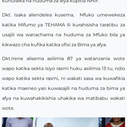
kunufaika na huduma za afya kupitia NHIF.
Dkt. Isaka aliendelea kusema, Mfuko umewekeza
katika Mifumo ya TEHAMA ili kurahisisha taratibu za
usajili wa wanachama na huduma za Mfuko bila ya
kikwazo cha kufika katika ofisi za Bima ya afya.
Dkt.Irene alisema asilimia 87 ya watanzania wote
wapo katika sekta isiyo rasmi huku asilimia 13 tu, ndio
wapo katika sekta rasmi, ni wakati sasa wa kuwafikia
katika maeneo yao kuwasajili na huduma za bima ya
afya na kuwahakikishia uhakika wa matibabu wakati
wote.