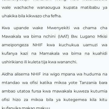
wale wachache wanaougua kupata matibabu ya
uhakika bila kikwazo cha fefha.
Kwa upande wake Mwenyekiti wa chama cha
Mawakala wa bima nchini (IAAT) Bw. Lugano Mkisi
ameipongeza NHIF kwa kuchukua uamuzi wa
kufanya kazi na Mamakala wa bima na kuahidi
ushirikiano ili kuleta tija kwa wananchi.
Aidha alisema NHIF ina wigo mpana wa huduma na
mtandao wa ofisi katika mikoa yote Tanzania bara
ambao utatoa fursa kwa mawakala kuweza kutumia
ofisi hizo za mikoa bila ya kutegemea kila kitu
kufanyika makao makuu.