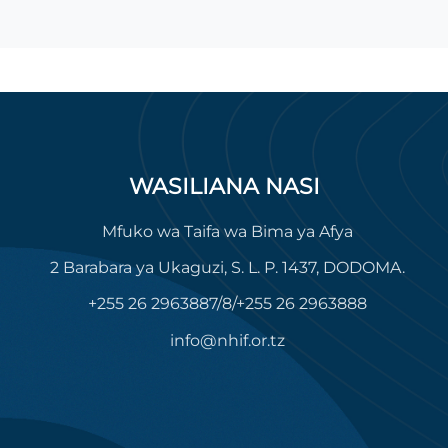
WASILIANA NASI
Mfuko wa Taifa wa Bima ya Afya
2 Barabara ya Ukaguzi, S. L. P. 1437, DODOMA.
+255 26 2963887/8/+255 26 2963888
info@nhif.or.tz