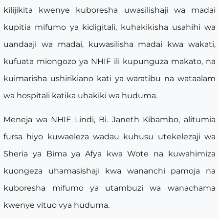
kilijikita kwenye kuboresha uwasilishaji wa madai
kupitia mifumo ya kidigitali, kuhakikisha usahihi wa
uandaaji wa madai, kuwasilisha madai kwa wakati,
kufuata miongozo ya NHIF ili kupunguza makato, na
kuimarisha ushirikiano kati ya waratibu na wataalam
wa hospitali katika uhakiki wa huduma.
Meneja wa NHIF Lindi, Bi. Janeth Kibambo, alitumia
fursa hiyo kuwaeleza wadau kuhusu utekelezaji wa
Sheria ya Bima ya Afya kwa Wote na kuwahimiza
kuongeza uhamasishaji kwa wananchi pamoja na
kuboresha mifumo ya utambuzi wa wanachama
kwenye vituo vya huduma.