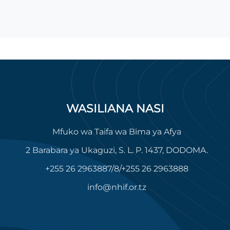
WASILIANA NASI
Mfuko wa Taifa wa Bima ya Afya
2 Barabara ya Ukaguzi, S. L. P. 1437, DODOMA.
+255 26 2963887/8/+255 26 2963888
info@nhif.or.tz