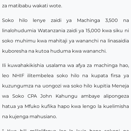
za matibabu wakati wote.
Soko hilo lenye zaidi ya Machinga 3,500 na
linalohudumia Watanzania zaidi ya 15,000 kwa siku ni
soko muhimu kwa mahitaji ya wananchi na linasaidia
kuboresha na kutoa huduma kwa wananchi.
Ili kuwahakikishia usalama wa afya za machinga hao,
leo NHIF ilitembelea soko hilo na kupata firsa ya
kuzungumza na uongozi wa soko hilo kupitia Meneja
wa Soko CPA John Kahungu ambaye alipongeza
hatua ya Mfuko kufika hapo kwa lengo la kuelimisha
na kujenga mahusiano.