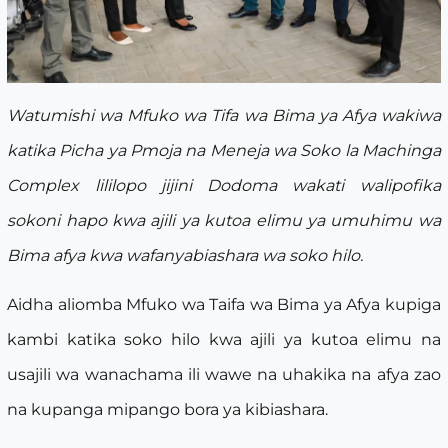
Watumishi wa Mfuko wa Tifa wa Bima ya Afya wakiwa
katika Picha ya Pmoja na Meneja wa Soko la Machinga
Complex lililopo jijini Dodoma wakati walipofika
sokoni hapo kwa ajili ya kutoa elimu ya umuhimu wa
Bima afya kwa wafanyabiashara wa soko hilo.
Aidha aliomba Mfuko wa Taifa wa Bima ya Afya kupiga
kambi katika soko hilo kwa ajili ya kutoa elimu na
usajili wa wanachama ili wawe na uhakika na afya zao
na kupanga mipango bora ya kibiashara.