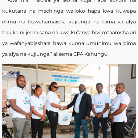
“ Kwa hili mlilolifanya leo la kuja hapa sokoni na
kukutana na machinga walioko hapa kwa kuwapa
elimu na kuwahamaisha kujiunga na bima ya afya
hakika ni jema sana na kwa kufanya hivi mtaamsha ari
ya wafanyabiashara hawa kuona umuhimu wa bima
ya afya na kujiunga,” alisema CPA Kahungu.