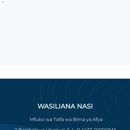
-
WASILIANA NASI
Mfuko wa Taifa wa Bima ya Afya
2 Barabara ya Ukaguzi, S. L. P. 1437, DODOMA.